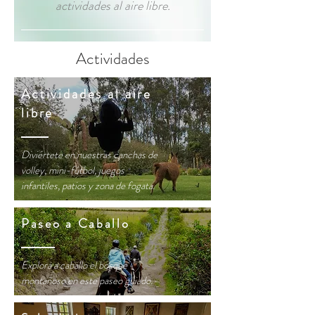
actividades al aire libre.
Actividades
Actividades al aire
libre
Diviértete en nuestras canchas de
volley, mini-fútbol, juegos
infantiles, patios y zona de fogata.
Paseo a Caballo
Explora a caballo el bosque
montañoso en este paseo guiado.