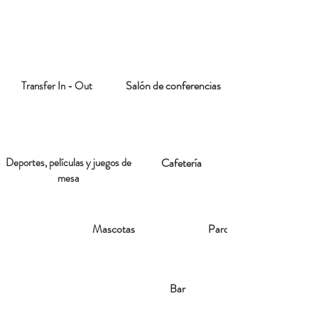
Salón de conferencias
Transfer In - Out
Deportes, películas y juegos de
Cafetería
mesa
Mascotas
Parqueadero
Bar