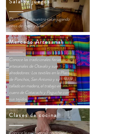
Sala de juegos
Diviértete en nuestro salón jugando
tenis de mesa y billar.
Mercado Artesanal
Conoce las tradicionales ferias
artesanales de Otavalo y sus
alrededores: Los textiles en la Plaza
de Ponchos, San Antonio y su
tallado en madera, el trabajo en
cuero de Cotacachi y Peguche con
sus tejidos.
Clases de cocina
Conoce la gastronomía tradicional