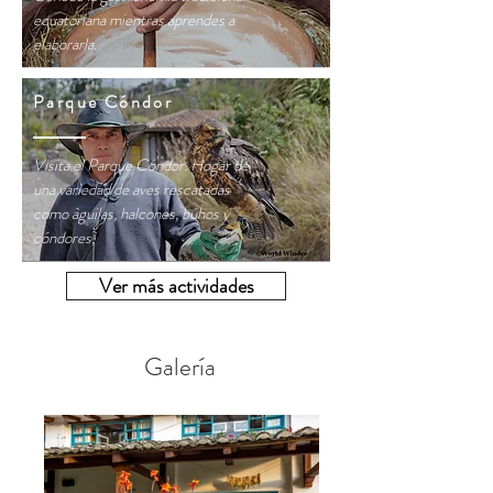
ecuatoriana mientras aprendes a
elaborarla.
Parque Cóndor
Visita el Parque Cóndor. Hogar de
una variedad de aves rescatadas
como àguilas, halcones, búhos y
cóndores,
Ver más actividades
Galería