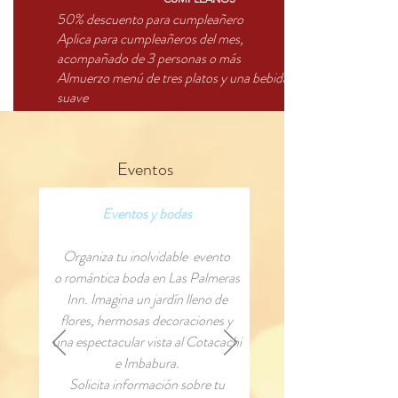
50% descuento para cumpleañero
Aplica para cumpleañeros del mes,
acompañado de 3 personas o más
Almuerzo menú de tres platos y una bebida
suave
Precio $20.00 (+ impuestos de ley)
Eventos
Eventos y bodas
Organiza tu inolvidable evento
o romántica boda en Las Palmeras
Inn. Imagina un jardín lleno de
flores, hermosas decoraciones y
una espectacular vista al Cotacachi
e Imbabura.
Solicita información sobre tu