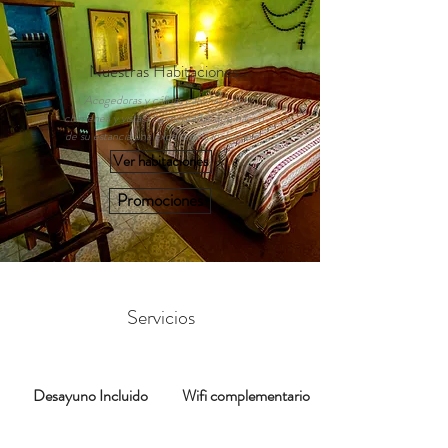
Nuestras Habitaciones
Acogedoras y cálidas cabañas con
chimenea y vista a las montañas que hacen
de su estancia una experiencia inolvidable.
Ver habitaciones
Promociones
Servicios
Desayuno Incluido
Wifi complementario